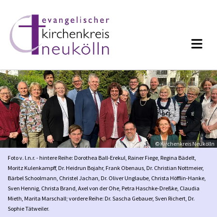
© Kirchenkreis Neukölln
Foto v. l.n.r. - hintere Reihe: Dorothea Ball-Erekul, Rainer Fiege, Regina Bädelt,
Moritz Kulenkampff, Dr. Heidrun Bojahr, Frank Obenaus, Dr. Christian Nottmeier,
Bärbel Schoolmann, Christel Jachan, Dr. Oliver Unglaube, Christa Höfflin-Hanke,
Sven Hennig, Christa Brand, Axel von der Ohe, Petra Haschke-Dreßke, Claudia
Mieth, Marita Marschall; vordere Reihe: Dr. Sascha Gebauer, Sven Richert, Dr.
Sophie Tätweiler.