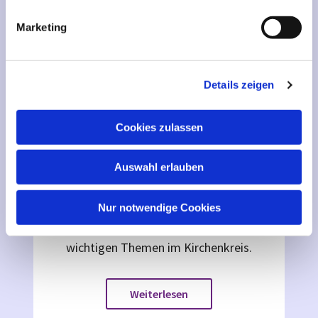
g
Marketing
u
n
g
Details zeigen
s
a
u
Cookies zulassen
s
w
KREISKIRCHLICHE
Auswahl erlauben
© pixabay.com
a
BEAUFTRAGTE
h
l
Nur notwendige Cookies
Vom Kreiskirchenrat beauftragt sind
eine Reihe von Personen für die
wichtigen Themen im Kirchenkreis.
Weiterlesen