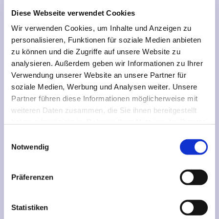
Diese Webseite verwendet Cookies
Wir verwenden Cookies, um Inhalte und Anzeigen zu
personalisieren, Funktionen für soziale Medien anbieten
zu können und die Zugriffe auf unsere Website zu
analysieren. Außerdem geben wir Informationen zu Ihrer
Verwendung unserer Website an unsere Partner für
soziale Medien, Werbung und Analysen weiter. Unsere
Partner führen diese Informationen möglicherweise mit
KREISPFARRSTELLEN
© pixabay.com
weiteren Daten zusammen, die Sie ihnen bereitgestellt
haben oder die sie im Rahmen Ihrer Nutzung der Dienste
Der Kreiskirchenrat beauftragt
gesammelt haben.
E
Pfarrerinnen und Pfarrer mit
Notwendig
i
besonderen übergemeindlichen
n
Aufgaben.
w
Präferenzen
i
l
Weiterlesen
l
Statistiken
i