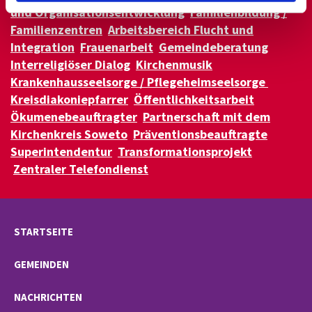
und Organisationsentwicklung
Familienbildung /
Familienzentren
Arbeitsbereich Flucht und
Integration
Frauenarbeit
Gemeindeberatung
Interreligiöser Dialog
Kirchenmusik
Krankenhausseelsorge / Pflegeheimseelsorge
Kreisdiakoniepfarrer
Öffentlichkeitsarbeit
Ökumenebeauftragter
Partnerschaft mit dem
Kirchenkreis Soweto
Präventionsbeauftragte
Superintendentur
Transformationsprojekt
Zentraler Telefondienst
STARTSEITE
GEMEINDEN
NACHRICHTEN