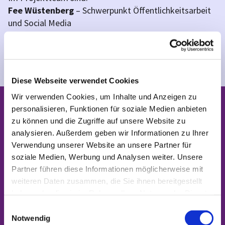
Fee Wüstenberg
– Schwerpunkt Öffentlichkeitsarbeit
und Social Media
Tobias Kummetat
– Schwerpunkt Raumnutzung
Jacob Düringer
– Koordination und Beratung
Diese Webseite verwendet Cookies
Wir verwenden Cookies, um Inhalte und Anzeigen zu
Kontakt zum Projektteam
personalisieren, Funktionen für soziale Medien anbieten
zu können und die Zugriffe auf unsere Website zu
analysieren. Außerdem geben wir Informationen zu Ihrer
Transformationsprojekt Nordneukölln
Verwendung unserer Website an unsere Partner für
Ansprechpartner: Jacob Düringer
soziale Medien, Werbung und Analysen weiter. Unsere
Rübelandstraße 9b, 12053 Berlin
Partner führen diese Informationen möglicherweise mit
gemeindeberatung@kk-neukoelln.de
weiteren Daten zusammen, die Sie ihnen bereitgestellt
haben oder die sie im Rahmen Ihrer Nutzung der Dienste
gesammelt haben.
E
Notwendig
i