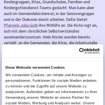
Kindergruppen, Kitas, Grundschulen, Familien und
Kindergottesdienst-Teams gedacht. Man kann aber
auch im Gemeindekirchenrat, in der Seniorengruppe
und in der Diakonie damit arbeiten. Dafür bietet
Pfarrerin Julia Guth
ihre Mithilfe an. Die Kiste regt an,
sich mit dem christlichen Selbstverständnis
auseinanderzusetzen. Viele Kisten wurden bereits
verteilt: an die Gemeinden, die Kitas, die Arbeitsstelle
für Religionsunterricht, das Diakoniewerk und die
Familienzentren.
Postkarten und
Poster (JPG)
können bei Bedarf per
Diese Webseite verwendet Cookies
E-Mail an Pfarrerin Julia Guth - Kreisbeauftragte für die
Wir verwenden Cookies, um Inhalte und Anzeigen zu
Arbeit mit Kindern -
j.guth@kk-neukoelln.de
bestellt
personalisieren, Funktionen für soziale Medien anbieten
werden. Die 9 Postkarten kann man
hier>
oder in der
zu können und die Zugriffe auf unsere Website zu
Galerie unten auf dieser Seite anschauen: Bei Klick auf
analysieren. Außerdem geben wir Informationen zu Ihrer
die Bilder sieht man sie in Großformat.
Verwendung unserer Website an unsere Partner für
FÜRKINDER-Taschen
können über
j.guth@kk-
soziale Medien, Werbung und Analysen weiter. Unsere