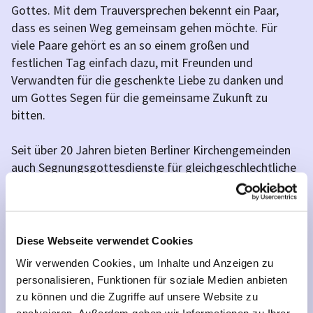
Gottes. Mit dem Trauversprechen bekennt ein Paar,
dass es seinen Weg gemeinsam gehen möchte. Für
viele Paare gehört es an so einem großen und
festlichen Tag einfach dazu, mit Freunden und
Verwandten für die geschenkte Liebe zu danken und
um Gottes Segen für die gemeinsame Zukunft zu
bitten.
Seit über 20 Jahren bieten Berliner Kirchengemeinden
auch Segnungsgottesdienste für gleichgeschlechtliche
Paare in einer eingetragenen Lebenspartnerschaft an.
Wenn Sie einen Trautermin vereinbaren möchten,
wenden Sie sich an
Ihre Kirchengemeinde
. Was Sie
Diese Webseite verwendet Cookies
mitbringen müssen und was es im Vorfeld einer
Wir verwenden Cookies, um Inhalte und Anzeigen zu
Trauung zu bedenken gibt, erfahren Sie auf
personalisieren, Funktionen für soziale Medien anbieten
www.ekbo.de/feiern/trauung
.
zu können und die Zugriffe auf unsere Website zu
Seit Beginn 2021 gibt es in der Neuköllner
analysieren. Außerdem geben wir Informationen zu Ihrer