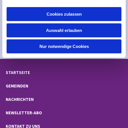
a
u
Cookies zulassen
s
w
Sie suchen noch einen passenden Trauspruch?
Auswahl erlauben
a
In drei Schritten zum passenden Bibelvers:
h
www.trauspruch.de
l
Nur notwendige Cookies
STARTSEITE
GEMEINDEN
NACHRICHTEN
NEWSLETTER-ABO
KONTAKT ZU UNS