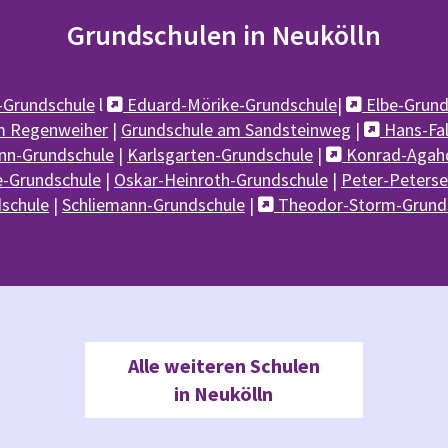
Grundschulen in Neukölln
-Grundschule
l
Eduard-Mörike-Grundschule
|
Elbe-Grund


m Regenweiher
|
Grundschule am Sandsteinweg
|
Hans-Fal

n-Grundschule
|
Karlsgarten-Grundschule
|
Konrad-Agahd

e-Grundschule
|
Oskar-Heinroth-Grundschule
|
Peter-Peterse
dschule
|
Schliemann-Grundschule
|
Theodor-Storm-Grund

Alle weiteren Schulen
in Neukölln