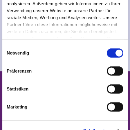
analysieren. Außerdem geben wir Informationen zu Ihrer
Verwendung unserer Website an unsere Partner für
soziale Medien, Werbung und Analysen weiter. Unsere
Partner führen diese Informationen möglicherweise mit
weiteren Daten zusammen, die Sie ihnen bereitgestellt
haben oder die sie im Rahmen Ihrer Nutzung der Dienste
gesammelt haben.
E
Notwendig
i
MAV-Wahlprotokoll 2026 (PDF)

n
w
Präferenzen
i
Kontakt Mitarbeitervertretung
l
l
Statistiken
i
g
Marketing
u
n
g