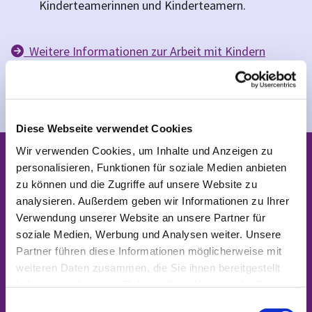
Kinderteamerinnen und Kinderteamern.
Weitere Informationen zur Arbeit mit Kindern

Weitere Informationen zur Arbeit mit Familien

Diese Webseite verwendet Cookies
Wir verwenden Cookies, um Inhalte und Anzeigen zu
Kontakt Arbeit mit Kindern und
personalisieren, Funktionen für soziale Medien anbieten
Familien
zu können und die Zugriffe auf unsere Website zu
analysieren. Außerdem geben wir Informationen zu Ihrer
Verwendung unserer Website an unsere Partner für
Unser Standort:
soziale Medien, Werbung und Analysen weiter. Unsere
Joachim-Gottschalk-Weg 41, 12353 Berlin
Partner führen diese Informationen möglicherweise mit
weiteren Daten zusammen, die Sie ihnen bereitgestellt
haben oder die sie im Rahmen Ihrer Nutzung der Dienste
gesammelt haben.
E