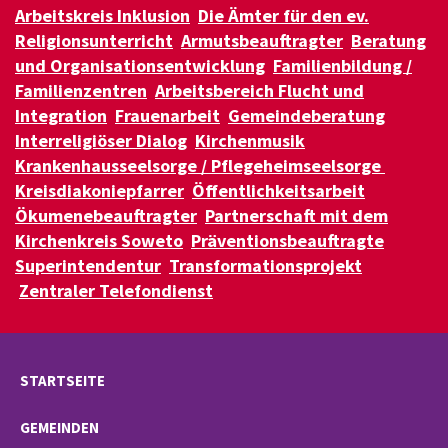
Arbeitskreis Inklusion
Die Ämter für den ev.
Religionsunterricht
Armutsbeauftragter
Beratung
und Organisationsentwicklung
Familienbildung /
Familienzentren
Arbeitsbereich Flucht und
Integration
Frauenarbeit
Gemeindeberatung
Interreligiöser Dialog
Kirchenmusik
Krankenhausseelsorge / Pflegeheimseelsorge
Kreisdiakoniepfarrer
Öffentlichkeitsarbeit
Ökumenebeauftragter
Partnerschaft mit dem
Kirchenkreis Soweto
Präventionsbeauftragte
Superintendentur
Transformationsprojekt
Zentraler Telefondienst
STARTSEITE
GEMEINDEN