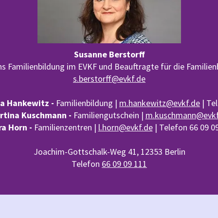
Susanne Berstorff
hs Familienbildung im EVKF und Beauftragte für die Familie
s.berstorff@evkf.de
a Hankewitz -
Familienbildung |
m.hankewitz@evkf.de
| Te
rtina Kuschmann -
Familiengutschein |
m.kuschmann@evkf
ra Horn
-
Familienzentren |
l.horn@evkf.de
| Telefon 66 09 0
Joachim-Gottschalk-Weg 41, 12353 Berlin
Telefon
66 09 09 111