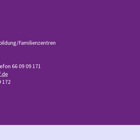
nbildung/Familienzentren
lefon 66 09 09 171
.de
9 172