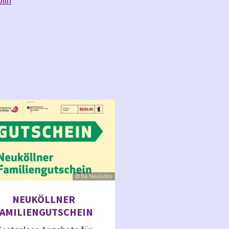
lln
© BA Neukölln
NEUKÖLLNER
FAMILIENGUTSCHEIN