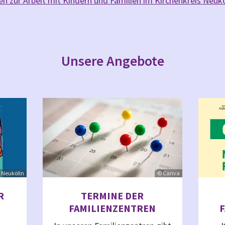
 zur Arbeit mit Kindern und Familien im Kirchenkreis Neukö
Unsere Angebote
 Neukölln
© Canva
R
TERMINE DER
FAMILIENZENTREN