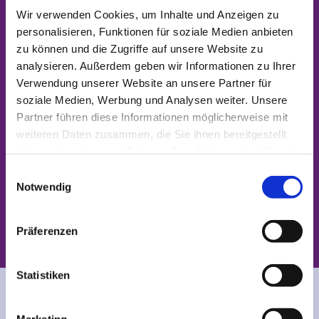
Buckow
Wir verwenden Cookies, um Inhalte und Anzeigen zu
personalisieren, Funktionen für soziale Medien anbieten
zu können und die Zugriffe auf unsere Website zu
Familienzentrum der Ev. Kirchengemeinde Berlin-
analysieren. Außerdem geben wir Informationen zu Ihrer
Neu-Buckow
Verwendung unserer Website an unsere Partner für
Jana Helwig -
Ansprechpartnerin für das
soziale Medien, Werbung und Analysen weiter. Unsere
Familienzentrum Neu-Buckow im Ev. Kirchenkreis
Partner führen diese Informationen möglicherweise mit
Neukölln
weiteren Daten zusammen, die Sie ihnen bereitgestellt
Marienfelder Chaussee 66-72, 12349 Berlin | Telefon
haben oder die sie im Rahmen Ihrer Nutzung der Dienste
0163 689 04 79 |
j.helwig@evkf.de
gesammelt haben.
E
Notwendig
i
Anmeldung für die Familienbildungskurse:
n
Telefon
030 660 90 91 71
|
familienbildung@evkf.de
w
Präferenzen
i
l
l
Statistiken
i
Die Angebote über den Neuköllner Familiengutschein
g