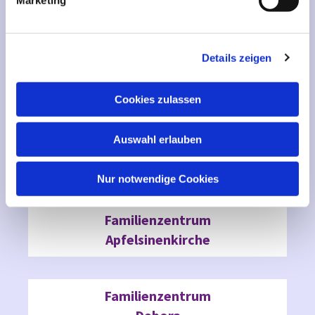
Marketing
werden über die Bundesstiftung Frühe Hilfen gefördert.
u
n
g
Details zeigen
s
a
u
Cookies zulassen
s
w
Auswahl erlauben
a
Unsere Orte für Familien
h
l
Nur notwendige Cookies
Familienzentrum
Apfelsinenkirche
Familienzentrum