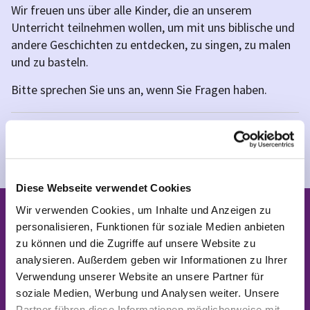
Wir freuen uns über alle Kinder, die an unserem
Unterricht teilnehmen wollen, um mit uns biblische und
andere Geschichten zu entdecken, zu singen, zu malen
und zu basteln.
Bitte sprechen Sie uns an, wenn Sie Fragen haben.
Kontaktdaten und weitere Informationen finden Sie
auf der
Homepage der Schule
.
Diese Webseite verwendet Cookies
Wir verwenden Cookies, um Inhalte und Anzeigen zu
Grundschulen in Neukölln
personalisieren, Funktionen für soziale Medien anbieten
zu können und die Zugriffe auf unsere Website zu
analysieren. Außerdem geben wir Informationen zu Ihrer
Christoph-Ruden-Grundschule
|
Bruno-Taut-

Verwendung unserer Website an unsere Partner für
Grundschule
l
Eduard-Mörike-Grundschule
|
Elbe-


soziale Medien, Werbung und Analysen weiter. Unsere
Grundschule
|
Evangelische Schule Neukölln
|
Partner führen diese Informationen möglicherweise mit