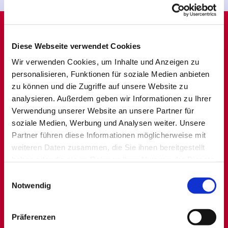
Presse zu Thomas de Vachroi
Diese Webseite verwendet Cookies
Wir verwenden Cookies, um Inhalte und Anzeigen zu
personalisieren, Funktionen für soziale Medien anbieten
zu können und die Zugriffe auf unsere Website zu
analysieren. Außerdem geben wir Informationen zu Ihrer
Verwendung unserer Website an unsere Partner für
soziale Medien, Werbung und Analysen weiter. Unsere
Partner führen diese Informationen möglicherweise mit
weiteren Daten zusammen, die Sie ihnen bereitgestellt
haben oder die sie im Rahmen Ihrer Nutzung der Dienste
gesammelt haben.
E
Notwendig
i
n
w
Präferenzen
i