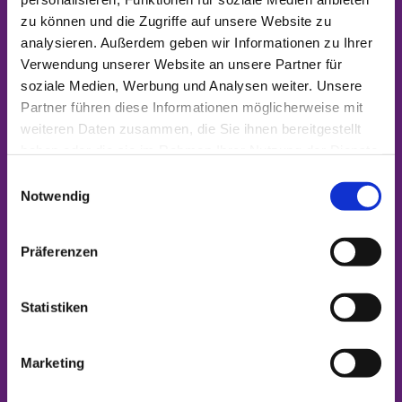
zu können und die Zugriffe auf unsere Website zu
analysieren. Außerdem geben wir Informationen zu Ihrer
Verwendung unserer Website an unsere Partner für
soziale Medien, Werbung und Analysen weiter. Unsere
Pfarrer Ingo Arndt
Partner führen diese Informationen möglicherweise mit
Telefon
03375 25 86 21
| Mobil
0162 2 96 38 97
|
weiteren Daten zusammen, die Sie ihnen bereitgestellt
i.arndt@evangelische-kirche-kw.de
haben oder die sie im Rahmen Ihrer Nutzung der Dienste
gesammelt haben.
E
Notwendig
i
n
w
Präferenzen
i
l
l
Statistiken
i
g
Pfarrer Boris Witt-Felser -
zur Zeit nicht im Dienst
Marketing
u
Telefon über die Regionalküsterei |
n
boris.witt@gemeinsam.ekbo.de