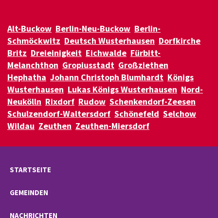
Alt-Buckow
Berlin-Neu-Buckow
Berlin-
Schmöckwitz
Deutsch Wusterhausen
Dorfkirche
Britz
Dreieinigkeit
Eichwalde
Fürbitt-
Melanchthon
Gropiusstadt
Großziethen
Hephatha
Johann Christoph Blumhardt
Königs
Wusterhausen
Lukas Königs Wusterhausen
Nord-
Neukölln
Rixdorf
Rudow
Schenkendorf-Zeesen
Schulzendorf-Waltersdorf
Schönefeld
Selchow
Wildau
Zeuthen
Zeuthen-Miersdorf
STARTSEITE
GEMEINDEN
NACHRICHTEN