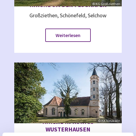
KIRCHE UM DEN FLUGHAFEN
© KG Großziethen
Großziethen, Schönefeld, Selchow
Weiterlesen
KIRCHE IN KÖNIGS
© KK Neukölln
WUSTERHAUSEN