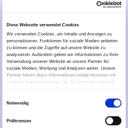
Königs Wusterhausen mit
Schenkendorf-Zeesen und
Lukasgemeinde
Diese Webseite verwendet Cookies
Wir verwenden Cookies, um Inhalte und Anzeigen zu
Weiterlesen
personalisieren, Funktionen für soziale Medien anbieten
zu können und die Zugriffe auf unsere Website zu
analysieren. Außerdem geben wir Informationen zu Ihrer
Verwendung unserer Website an unsere Partner für
soziale Medien, Werbung und Analysen weiter. Unsere
Partner führen diese Informationen möglicherweise mit
weiteren Daten zusammen, die Sie ihnen bereitgestellt
haben oder die sie im Rahmen Ihrer Nutzung der Dienste
gesammelt haben.
E
Notwendig
i
n
KIRCHE ZWISCHEN FLUGHAFEN
© KK Neukölln
w
Präferenzen
UND DAHME
i