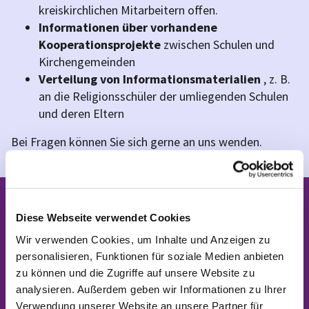
kreiskirchlichen Mitarbeitern offen.
Informationen
über vorhandene
Kooperationsprojekte
zwischen Schulen und
Kirchengemeinden
Verteilung von Informationsmaterialien
, z. B.
an die Religionsschüler der umliegenden Schulen
und deren Eltern
Bei Fragen können Sie sich gerne an uns wenden.
Kontakt Ämter für den Evangelischen
Diese Webseite verwendet Cookies
Religionsunterricht
Wir verwenden Cookies, um Inhalte und Anzeigen zu
personalisieren, Funktionen für soziale Medien anbieten
zu können und die Zugriffe auf unsere Website zu
Ines-Kathrin Haesner & Julia Look (komm.) -
analysieren. Außerdem geben wir Informationen zu Ihrer
Beauftragte für Ev. Religionsunterricht
Verwendung unserer Website an unsere Partner für