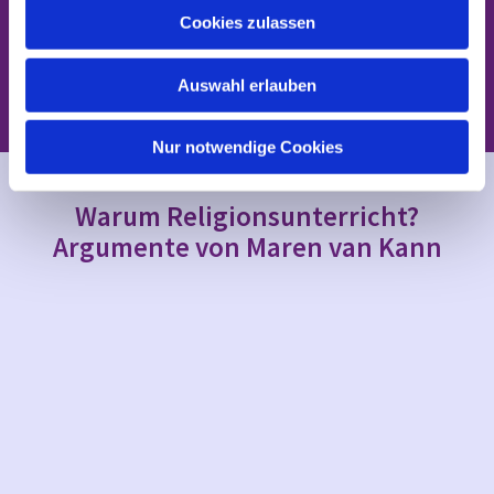
u
Telefon 03361 3 76 80 - 74 |
Cookies zulassen
s
aru.fuerstenwalde@ekbo.de
w
www.ru-ekbo.de/aru
Auswahl erlauben
a
h
l
Nur notwendige Cookies
Warum Religionsunterricht?
Argumente von Maren van Kann