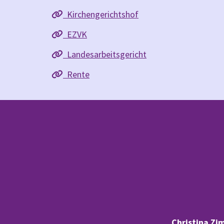
Kirchengerichtshof

EZVK

Landesarbeitsgericht

Rente

Christina Zi