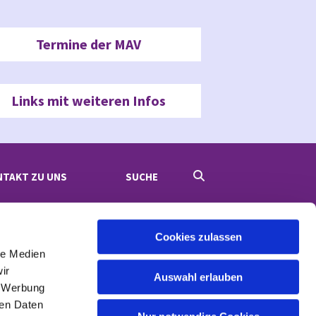
Termine der MAV
Links mit weiteren Infos
NTAKT ZU UNS
SUCHE
Cookies zulassen
le Medien
ir
Auswahl erlauben
, Werbung
ren Daten