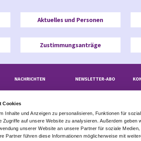
Aktuelles und Personen
Zustimmungsanträge
NACHRICHTEN
NEWSLETTER-ABO
KO
t Cookies
Evangelischer Kirchenkreis Neukölln

· Rübelandstraße 9 B, 12053 Berlin
 Inhalte und Anzeigen zu personalisieren, Funktionen für sozia
superintendentur(at)kk-neukoelln.de

e Zugriffe auf unsere Website zu analysieren. Außerdem geben w
rwendung unserer Website an unsere Partner für soziale Medien
re Partner führen diese Informationen möglicherweise mit weite