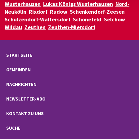
Wusterhausen
Lukas Königs Wusterhausen
Nord-
Neukölln
Rixdorf
Rudow
Schenkendorf-Zeesen
Schulzendorf-Waltersdorf
Schönefeld
Selchow
Wildau
Zeuthen
Zeuthen-Miersdorf
STARTSEITE
GEMEINDEN
NACHRICHTEN
NEWSLETTER-ABO
KONTAKT ZU UNS
SUCHE