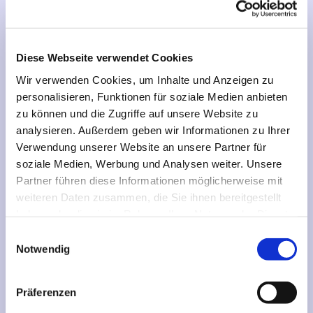
und viele Menschen weiterer Kulturen zusammen,
manche von ihnen bereits in der dritten Generation.
Neukölln ist aber auch einer der Berliner Bezirke mit der
Diese Webseite verwendet Cookies
höchsten Arbeitslosigkeit, und die sozialen
Brennpunkte konzentrieren sich gerade in der Altstadt.
Wir verwenden Cookies, um Inhalte und Anzeigen zu
Mit Maßnahmen wie dem Quartiersmanagement
personalisieren, Funktionen für soziale Medien anbieten
zu können und die Zugriffe auf unsere Website zu
werden dort seit einigen Jahren Wohnumfeld und
analysieren. Außerdem geben wir Informationen zu Ihrer
Lebensqualität verbessert. der Kirchenkreis Neukölln
Verwendung unserer Website an unsere Partner für
dabei eine entscheidende Rolle: die Evangelische Schule
soziale Medien, Werbung und Analysen weiter. Unsere
führt in der Sekundarstufe II bis zum Abitur und die
Partner führen diese Informationen möglicherweise mit
Genezarethkirche möchte als Interkulturelles Zentrum
weiteren Daten zusammen, die Sie ihnen bereitgestellt
ein Treffpunk für alle Menschen im Kiez sein.
haben oder die sie im Rahmen Ihrer Nutzung der Dienste
Die Evangelischen Kirchengemeinden übernehmen in
gesammelt haben.
E
ganz unterschiedlicher Weise Verantwortung für ihren
Notwendig
i
Kiez:
n
w
Präferenzen
als Kulturkirche und Interkulturelles Zentrum wie
i
die
Nikodemuskirche
im Reuterkiez