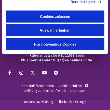
Details zeigen
s
KONTAKT ZU UNS
a
u
Cookies zulassen
SUCHE
s
w
Auswahl erlauben
a
h
l
Nur notwendige Cookies
Evangelischer Kirchenkreis Neukölln

· Rübelandstraße 9 B, 12053 Berlin
superintendentur(at)kk-neukoelln.de

Kontaktinformationen
Cookie-Richtlinie

Erklärung zur Barrierefreiheit
Impressum
Datenschutzerklärung
ChurchDesk-Login