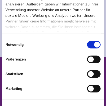
analysieren. Außerdem geben wir Informationen zu Ihrer
Verwendung unserer Website an unsere Partner für
soziale Medien, Werbung und Analysen weiter. Unsere
Partner führen diese Informationen möglicherweise mit
weiteren Daten zusammen, die Sie ihnen bereitgestellt
haben oder die sie im Rahmen Ihrer Nutzung der Dienste
gesammelt haben.
E
Notwendig
i
n
w
Präferenzen
i
STARTSEITE
l
l
Statistiken
GEMEINDEN
i
g
Marketing
NACHRICHTEN
u
n
NEWSLETTER-ABO
g