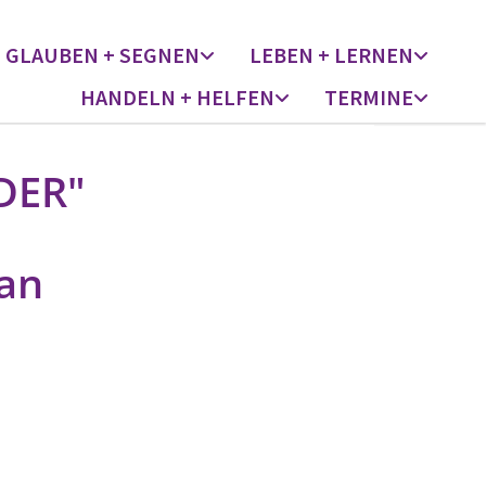
GLAUBEN + SEGNEN
LEBEN + LERNEN
HANDELN + HELFEN
TERMINE
DER"
ian