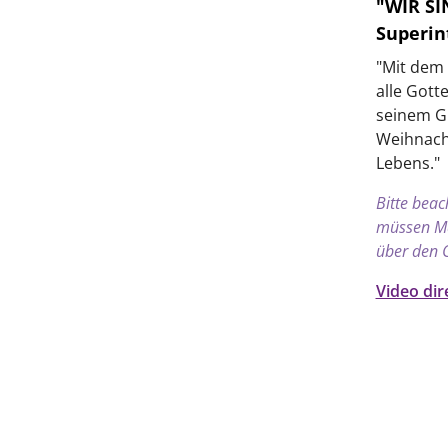
"WIR SI
Superin
"Mit dem 
alle Gott
seinem Gr
Weihnach
Lebens."
Bitte beac
müssen Mar
über den 
Video di