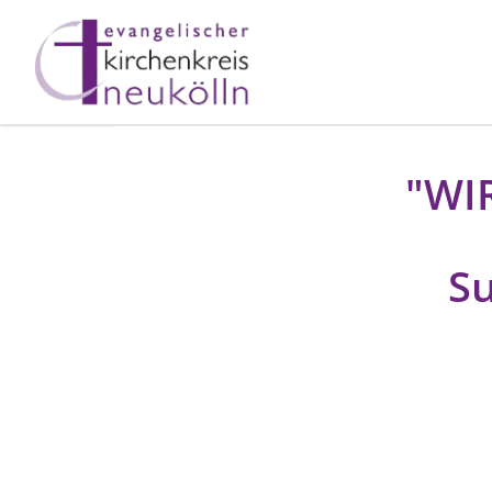
"WI
Su