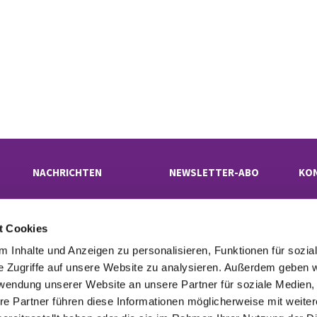
NACHRICHTEN
NEWSLETTER-ABO
KO
t Cookies
Evangelischer Kirchenkreis Neukölln

· Rübelandstraße 9 B, 12053 Berlin
 Inhalte und Anzeigen zu personalisieren, Funktionen für sozia
superintendentur(at)kk-neukoelln.de

e Zugriffe auf unsere Website zu analysieren. Außerdem geben w
rwendung unserer Website an unsere Partner für soziale Medien
re Partner führen diese Informationen möglicherweise mit weite
tinformationen
Cookie-Richtlinie
Erklärung zur Barrierefreiheit
Imp
