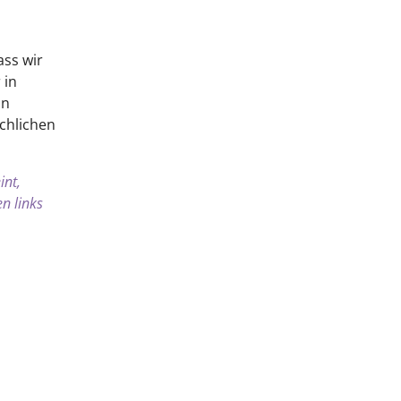
ss wir
 in
on
chlichen
int,
n links