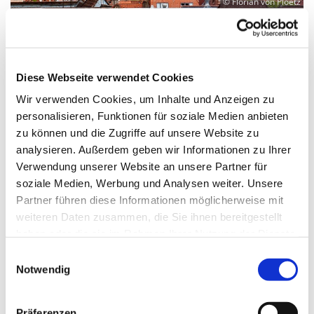
© Florian von Ploetz
Donnerstag, 17. April 2025, 18:00 Uhr
Diese Webseite verwendet Cookies
Wir verwenden Cookies, um Inhalte und Anzeigen zu
Martin-Luther-Kirche Neukölln,
personalisieren, Funktionen für soziale Medien anbieten
Fuldastraße 50, 12045 Berlin
zu können und die Zugriffe auf unsere Website zu
analysieren. Außerdem geben wir Informationen zu Ihrer
Verwendung unserer Website an unsere Partner für
soziale Medien, Werbung und Analysen weiter. Unsere
Partner führen diese Informationen möglicherweise mit
weiteren Daten zusammen, die Sie ihnen bereitgestellt
haben oder die sie im Rahmen Ihrer Nutzung der Dienste
gesammelt haben.
E
Notwendig
i
n
w
Präferenzen