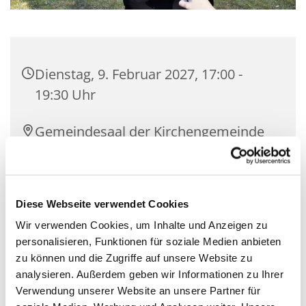
Dienstag, 9. Februar 2027, 17:00 -
19:30 Uhr
Gemeindesaal der Kirchengemeinde
Zeuthen, Schillerstraße 2, 15738
Zeuthen
Diese Webseite verwendet Cookies
Mit Gemeindepädagogin Corinna
Wir verwenden Cookies, um Inhalte und Anzeigen zu
Huschke und Team
personalisieren, Funktionen für soziale Medien anbieten
zu können und die Zugriffe auf unsere Website zu
analysieren. Außerdem geben wir Informationen zu Ihrer
Verwendung unserer Website an unsere Partner für
Wir sind eine Gruppe mit offenen Jugendlichen, die