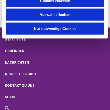
Cookies zulassen
s
w
Auswahl erlauben
a
h
l
Nur notwendige Cookies
STARTSEITE
GEMEINDEN
NACHRICHTEN
NEWSLETTER-ABO
KONTAKT ZU UNS
SUCHE