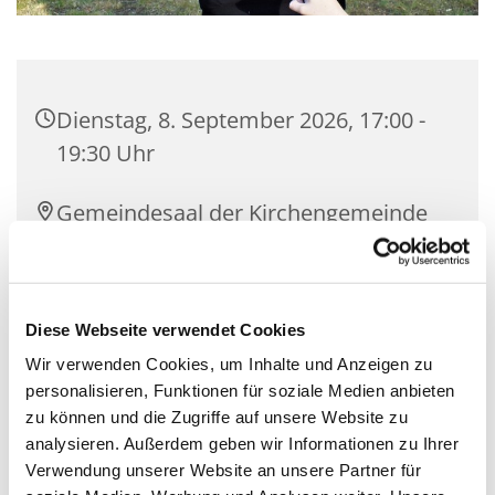
Dienstag, 8. September 2026, 17:00 -
19:30 Uhr
Gemeindesaal der Kirchengemeinde
Zeuthen, Schillerstraße 2, 15738
Zeuthen
Diese Webseite verwendet Cookies
Mit Gemeindepädagogin Corinna
Wir verwenden Cookies, um Inhalte und Anzeigen zu
Huschke und Team
personalisieren, Funktionen für soziale Medien anbieten
zu können und die Zugriffe auf unsere Website zu
analysieren. Außerdem geben wir Informationen zu Ihrer
Verwendung unserer Website an unsere Partner für
Wir sind eine Gruppe mit offenen Jugendlichen, die