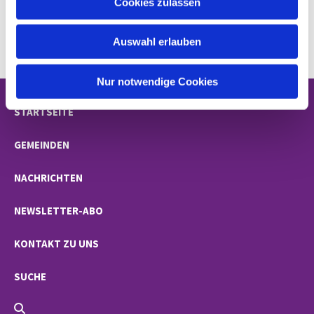
Cookies zulassen
s
w
Auswahl erlauben
a
h
l
Nur notwendige Cookies
STARTSEITE
GEMEINDEN
NACHRICHTEN
NEWSLETTER-ABO
KONTAKT ZU UNS
SUCHE