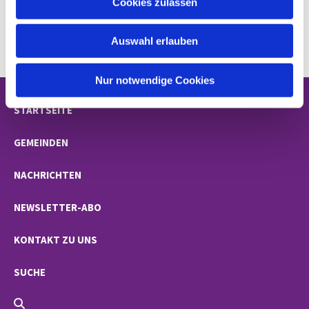
Cookies zulassen
s
w
Auswahl erlauben
a
h
l
Nur notwendige Cookies
STARTSEITE
GEMEINDEN
NACHRICHTEN
NEWSLETTER-ABO
KONTAKT ZU UNS
SUCHE