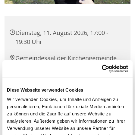
Dienstag, 11. August 2026, 17:00 -
19:30 Uhr
Gemeindesaal der Kirchengemeinde
Zeuthen, Schillerstraße 2, 15738
Zeuthen
Diese Webseite verwendet Cookies
Mit Gemeindepädagogin Corinna
Wir verwenden Cookies, um Inhalte und Anzeigen zu
Huschke und Team
personalisieren, Funktionen für soziale Medien anbieten
zu können und die Zugriffe auf unsere Website zu
analysieren. Außerdem geben wir Informationen zu Ihrer
Verwendung unserer Website an unsere Partner für
Wir sind eine Gruppe mit offenen Jugendlichen, die