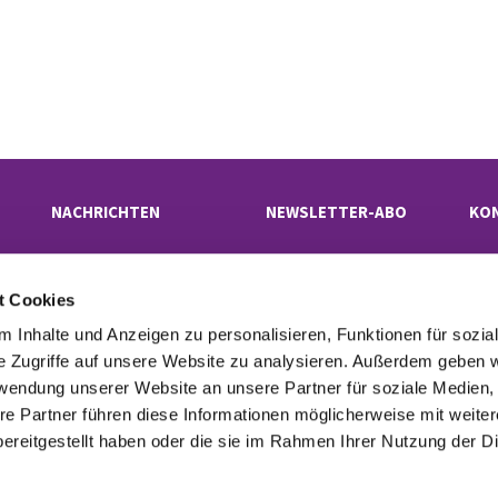
NACHRICHTEN
NEWSLETTER-ABO
KO
t Cookies
Evangelischer Kirchenkreis Neukölln

· Rübelandstraße 9 B, 12053 Berlin
 Inhalte und Anzeigen zu personalisieren, Funktionen für sozia
superintendentur(at)kk-neukoelln.de

e Zugriffe auf unsere Website zu analysieren. Außerdem geben w
rwendung unserer Website an unsere Partner für soziale Medien
re Partner führen diese Informationen möglicherweise mit weite
tinformationen
Cookie-Richtlinie
Erklärung zur Barrierefreiheit
Imp

ereitgestellt haben oder die sie im Rahmen Ihrer Nutzung der D
Datenschutzerklärung
ChurchDesk-Login