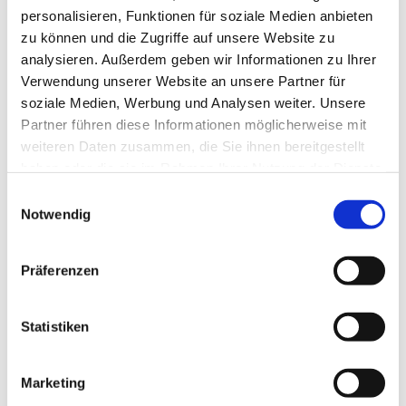
personalisieren, Funktionen für soziale Medien anbieten
zu können und die Zugriffe auf unsere Website zu
analysieren. Außerdem geben wir Informationen zu Ihrer
Verwendung unserer Website an unsere Partner für
Sich selbst wählen - weg vom Perfektionismus
soziale Medien, Werbung und Analysen weiter. Unsere
Partner führen diese Informationen möglicherweise mit
An diesem Nachmittag greifen wir genau das
weiteren Daten zusammen, die Sie ihnen bereitgestellt
auf: Wie können wir uns selbst wählen – ohne
haben oder die sie im Rahmen Ihrer Nutzung der Dienste
schlechtes Gewissen? Wie lösen wir uns vom
gesammelt haben.
E
Mythos der „perfekten starken Frau“? Wie gehen
Notwendig
i
wir mit unseren Emotionen um – mit Angst, Wut
n
oder Unsicherheit?
w
Präferenzen
Die Veranstaltung findet in Kooperation
i
mit UĞRAK und dem Diakoniewerk Simon statt.
l
l
Statistiken
Anmeldung unter
interkulturell@kk-neukoelln.de
i
g
Marketing
u