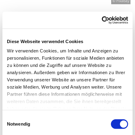
© Pixabay
Donnerstag, 25. März 2027, 15:30 Uhr
Diese Webseite verwendet Cookies
Genezarethkirche Neukölln,
Wir verwenden Cookies, um Inhalte und Anzeigen zu
Herrfurthplatz 14, 12049 Berlin
personalisieren, Funktionen für soziale Medien anbieten
zu können und die Zugriffe auf unsere Website zu
analysieren. Außerdem geben wir Informationen zu Ihrer
Arisa Iashibashi
Verwendung unserer Website an unsere Partner für
soziale Medien, Werbung und Analysen weiter. Unsere
Partner führen diese Informationen möglicherweise mit
weiteren Daten zusammen, die Sie ihnen bereitgestellt
haben oder die sie im Rahmen Ihrer Nutzung der Dienste
gesammelt haben.
E
Notwendig
i
n