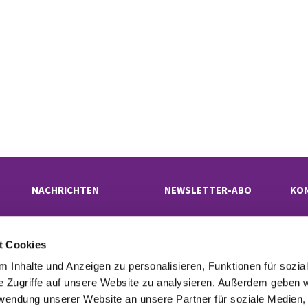
NACHRICHTEN
NEWSLETTER-ABO
KO
t Cookies
Evangelischer Kirchenkreis Neukölln

· Rübelandstraße 9 B, 12053 Berlin
 Inhalte und Anzeigen zu personalisieren, Funktionen für sozia
superintendentur(at)kk-neukoelln.de

e Zugriffe auf unsere Website zu analysieren. Außerdem geben w
rwendung unserer Website an unsere Partner für soziale Medien