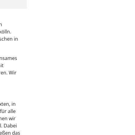
m
ölln.
schen in
einsames
it
en. Wir
ten, in
ür alle
men wir
l. Dabei
ießen das