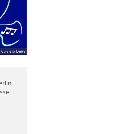
 Cornelia Dette
rlin
asse