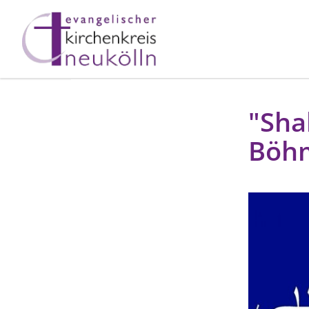
"Sha
Böhm