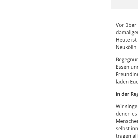
Vor über
damaligen
Heute ist
Neukölln 
Begegnung
Essen un
Freundin
laden Euc
in der Re
Wir singe
denen es 
Menschen
selbst in
tragen al