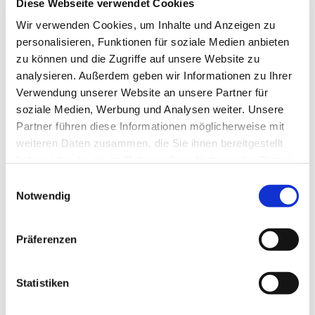
Diese Webseite verwendet Cookies
Wir verwenden Cookies, um Inhalte und Anzeigen zu
Wer schreibt, zeichnet auf. Wer schreibt, schöpft
personalisieren, Funktionen für soziale Medien anbieten
auch Worte aus Erfahrung, Erinnerung und Wissen
zu können und die Zugriffe auf unsere Website zu
und gestaltet diese (neu). Mit diesen Überlegungen
analysieren. Außerdem geben wir Informationen zu Ihrer
ist die Schreibwerkstatt Wort-Schöpfung 2024
Verwendung unserer Website an unsere Partner für
gestartet und schreibt auch in diesem Jahr munter
soziale Medien, Werbung und Analysen weiter. Unsere
weiter.
Partner führen diese Informationen möglicherweise mit
weiteren Daten zusammen, die Sie ihnen bereitgestellt
Samstag, 7. November 2026 „Frieden.
haben oder die sie im Rahmen Ihrer Nutzung der Dienste
Zur FriedensDekade“
gesammelt haben.
E
Kontakt bei Interesse bitte voher Anmelden bei
Notwendig
i
Myriam Naumann
n
w
myriamnaumann@mail.de
Präferenzen
i
Zeit: jeweils 11 bis 15 Uhr
l
l
Statistiken
Ort: Martin-Luther-Kirche
i