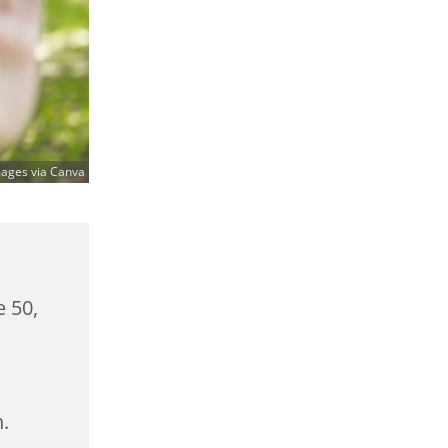
mages via Canva
e 50,
.