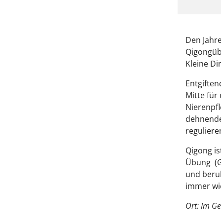
Den Jahr
Qigongüb
Kleine Di
Entgifte
Mitte fü
Nierenpfl
dehnende
reguliere
Qigong is
Übung (G
und beruh
immer wi
Ort: Im G