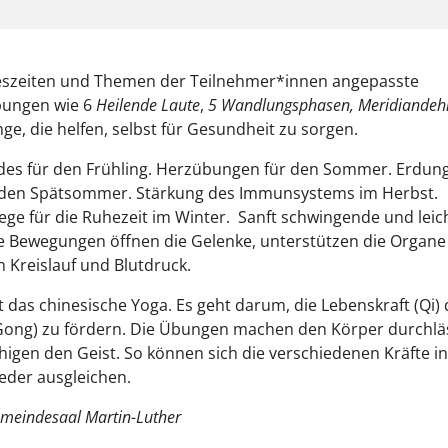
eszeiten und Themen der Teilnehmer*innen angepasste
ungen wie 6
Heilende Laute
,
5 Wandlungsphasen, Meridiandeh
nge, die helfen, selbst für Gesundheit zu sorgen.
ndes für den Frühling. Herzübungen für den Sommer. Erdun
r den Spätsommer. Stärkung des Immunsystems im Herbst.
ege für die Ruhezeit im Winter. Sanft schwingende und leic
 Bewegungen öffnen die Gelenke, unterstützen die Organe
n Kreislauf und Blutdruck.
t das chinesische Yoga. Es geht darum, die Lebenskraft (Qi)
ong) zu fördern. Die Übungen machen den Körper durchlä
igen den Geist. So können sich die verschiedenen Kräfte i
eder ausgleichen.
emeindesaal Martin-Luther