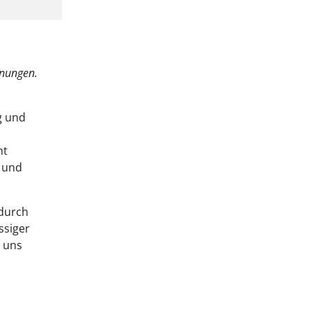
nungen.
g und
ht
 und
 durch
ssiger
n uns