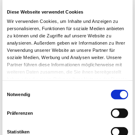
Diese Webseite verwendet Cookies
Den Jahreszeiten und Themen der
Wir verwenden Cookies, um Inhalte und Anzeigen zu
Teilnehmer*innen angepasste Qigongübungen wie
personalisieren, Funktionen für soziale Medien anbieten
6
Heilende Laute
,
5 Wandlungsphasen,
zu können und die Zugriffe auf unsere Website zu
Meridiandehnungen.
Kleine Dinge, die helfen, selbst
analysieren. Außerdem geben wir Informationen zu Ihrer
für Gesundheit zu sorgen.
Verwendung unserer Website an unsere Partner für
soziale Medien, Werbung und Analysen weiter. Unsere
Entgiftendes für den Frühling. Herzübungen für
Partner führen diese Informationen möglicherweise mit
den Sommer. Erdung und Mitte für den
weiteren Daten zusammen, die Sie ihnen bereitgestellt
Spätsommer. Stärkung des Immunsystems im
haben oder die sie im Rahmen Ihrer Nutzung der Dienste
Herbst. Nierenpflege für die Ruhezeit im Winter.
gesammelt haben.
Sanft schwingende und leicht dehnende
E
Notwendig
Bewegungen öffnen die Gelenke, unterstützen die
i
Organe und regulieren Kreislauf und Blutdruck.
n
w
Präferenzen
Qigong ist das chinesische Yoga. Es geht darum,
i
die Lebenskraft (Qi) durch Übung (Gong) zu
l
fördern. Die Übungen machen den Körper
l
Statistiken