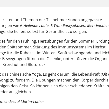
eszeiten und Themen der Teilnehmer*innen angepasste
ungen wie 6
Heilende Laute
,
5 Wandlungsphasen, Meridiandeh
nge, die helfen, selbst für Gesundheit zu sorgen.
ndes für den Frühling. Herzübungen für den Sommer. Erdun
r den Spätsommer. Stärkung des Immunsystems im Herbst.
ege für die Ruhezeit im Winter. Sanft schwingende und leic
 Bewegungen öffnen die Gelenke, unterstützen die Organe
n Kreislauf und Blutdruck.
t das chinesische Yoga. Es geht darum, die Lebenskraft (Qi)
ong) zu fördern. Die Übungen machen den Körper durchlä
igen den Geist. So können sich die verschiedenen Kräfte i
eder ausgleichen.
emeindesaal Martin-Luther