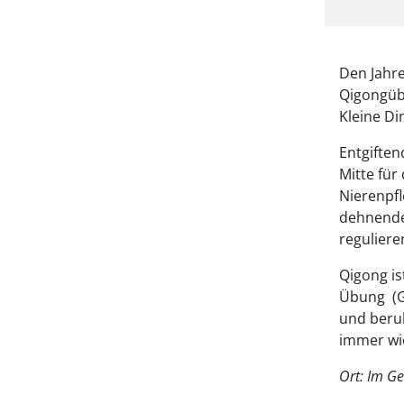
Den Jahr
Qigongüb
Kleine Di
Entgifte
Mitte fü
Nierenpfl
dehnende
reguliere
Qigong is
Übung (G
und beruh
immer wi
Ort: Im G