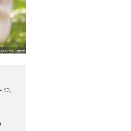
mages via Canva
e 50,
.