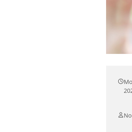
Mo
202
No