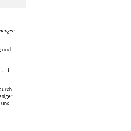
nungen.
g und
ht
 und
 durch
ssiger
n uns