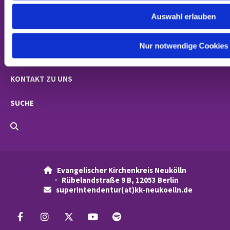
GEMEINDEN
w
Auswahl erlauben
a
NACHRICHTEN
h
l
Nur notwendige Cookies
NEWSLETTER-ABO
KONTAKT ZU UNS
SUCHE
Evangelischer Kirchenkreis Neukölln

· Rübelandstraße 9 B, 12053 Berlin
superintendentur(at)kk-neukoelln.de
