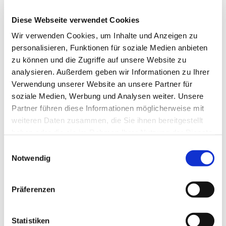
Diese Webseite verwendet Cookies
Den Jahreszeiten und Themen der
Wir verwenden Cookies, um Inhalte und Anzeigen zu
Teilnehmer*innen angepasste Qigongübungen wie
personalisieren, Funktionen für soziale Medien anbieten
6
Heilende Laute
,
5 Wandlungsphasen,
zu können und die Zugriffe auf unsere Website zu
Meridiandehnungen.
Kleine Dinge, die helfen, selbst
analysieren. Außerdem geben wir Informationen zu Ihrer
für Gesundheit zu sorgen.
Verwendung unserer Website an unsere Partner für
soziale Medien, Werbung und Analysen weiter. Unsere
Entgiftendes für den Frühling. Herzübungen für
Partner führen diese Informationen möglicherweise mit
den Sommer. Erdung und Mitte für den
weiteren Daten zusammen, die Sie ihnen bereitgestellt
Spätsommer. Stärkung des Immunsystems im
haben oder die sie im Rahmen Ihrer Nutzung der Dienste
Herbst. Nierenpflege für die Ruhezeit im Winter.
gesammelt haben.
Sanft schwingende und leicht dehnende
E
Notwendig
Bewegungen öffnen die Gelenke, unterstützen die
i
Organe und regulieren Kreislauf und Blutdruck.
n
w
Präferenzen
Qigong ist das chinesische Yoga. Es geht darum,
i
die Lebenskraft (Qi) durch Übung (Gong) zu
l
fördern. Die Übungen machen den Körper
l
Statistiken