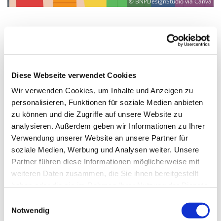
© BNPDesignStudio via Canva
Donnerstag, 5. Februar 2026, 15:00 -
21:30 Uhr
Diese Webseite verwendet Cookies
Wir verwenden Cookies, um Inhalte und Anzeigen zu
Martin-Luther-Kirche Neukölln,
personalisieren, Funktionen für soziale Medien anbieten
Fuldastraße 50, 12045 Berlin
zu können und die Zugriffe auf unsere Website zu
analysieren. Außerdem geben wir Informationen zu Ihrer
Diakon "Kalle" Karl-Heinz Lange
Verwendung unserer Website an unsere Partner für
soziale Medien, Werbung und Analysen weiter. Unsere
Partner führen diese Informationen möglicherweise mit
weiteren Daten zusammen, die Sie ihnen bereitgestellt
haben oder die sie im Rahmen Ihrer Nutzung der Dienste
gesammelt haben.
E
Notwendig
i