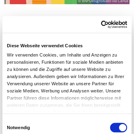
© BNPDesignStudio via Canva
Donnerstag, 24. September 2026,
15:00 - 21:30 Uhr
Diese Webseite verwendet Cookies
Wir verwenden Cookies, um Inhalte und Anzeigen zu
Martin-Luther-Kirche Neukölln,
personalisieren, Funktionen für soziale Medien anbieten
Fuldastraße 50, 12045 Berlin
zu können und die Zugriffe auf unsere Website zu
analysieren. Außerdem geben wir Informationen zu Ihrer
Diakon "Kalle" Karl-Heinz Lange
Verwendung unserer Website an unsere Partner für
soziale Medien, Werbung und Analysen weiter. Unsere
Partner führen diese Informationen möglicherweise mit
weiteren Daten zusammen, die Sie ihnen bereitgestellt
haben oder die sie im Rahmen Ihrer Nutzung der Dienste
gesammelt haben.
E
Notwendig
i