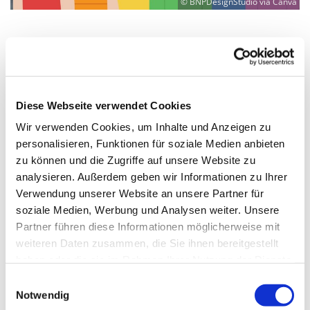
© BNPDesignStudio via Canva
Donnerstag, 24. Juni 2027, 15:00 -
21:30 Uhr
Diese Webseite verwendet Cookies
Wir verwenden Cookies, um Inhalte und Anzeigen zu
Martin-Luther-Kirche Neukölln,
personalisieren, Funktionen für soziale Medien anbieten
Fuldastraße 50, 12045 Berlin
zu können und die Zugriffe auf unsere Website zu
analysieren. Außerdem geben wir Informationen zu Ihrer
Diakon "Kalle" Karl-Heinz Lange
Verwendung unserer Website an unsere Partner für
soziale Medien, Werbung und Analysen weiter. Unsere
Partner führen diese Informationen möglicherweise mit
weiteren Daten zusammen, die Sie ihnen bereitgestellt
haben oder die sie im Rahmen Ihrer Nutzung der Dienste
gesammelt haben.
E
Notwendig
i