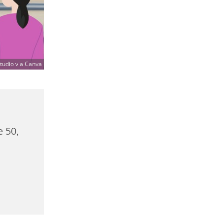
udio via Canva
e 50,