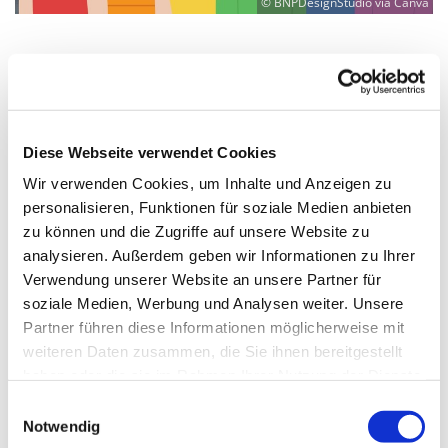
© BNPDesignStudio via Canva
Donnerstag, 31. Dezember 2026,
15:00 - 21:30 Uhr
Diese Webseite verwendet Cookies
Wir verwenden Cookies, um Inhalte und Anzeigen zu
Martin-Luther-Kirche Neukölln,
personalisieren, Funktionen für soziale Medien anbieten
Fuldastraße 50, 12045 Berlin
zu können und die Zugriffe auf unsere Website zu
analysieren. Außerdem geben wir Informationen zu Ihrer
Diakon "Kalle" Karl-Heinz Lange
Verwendung unserer Website an unsere Partner für
soziale Medien, Werbung und Analysen weiter. Unsere
Partner führen diese Informationen möglicherweise mit
weiteren Daten zusammen, die Sie ihnen bereitgestellt
haben oder die sie im Rahmen Ihrer Nutzung der Dienste
gesammelt haben.
E
Notwendig
i