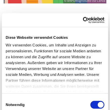
© BNPDesignStudio via Canva
Donnerstag, 26. November 2026,
15:00 - 21:30 Uhr
Diese Webseite verwendet Cookies
Wir verwenden Cookies, um Inhalte und Anzeigen zu
Martin-Luther-Kirche Neukölln,
personalisieren, Funktionen für soziale Medien anbieten
Fuldastraße 50, 12045 Berlin
zu können und die Zugriffe auf unsere Website zu
analysieren. Außerdem geben wir Informationen zu Ihrer
Diakon "Kalle" Karl-Heinz Lange
Verwendung unserer Website an unsere Partner für
soziale Medien, Werbung und Analysen weiter. Unsere
Partner führen diese Informationen möglicherweise mit
weiteren Daten zusammen, die Sie ihnen bereitgestellt
haben oder die sie im Rahmen Ihrer Nutzung der Dienste
gesammelt haben.
E
Notwendig
i