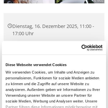
© MLG
Dienstag, 16. Dezember 2025, 11:00 -
17:00 Uhr
Martin-Luther-Kirche Neukölln,
Fuldastraße 50, 12045 Berlin
Diese Webseite verwendet Cookies
Uschi Schulz und Andere
Wir verwenden Cookies, um Inhalte und Anzeigen zu
personalisieren, Funktionen für soziale Medien anbieten
zu können und die Zugriffe auf unsere Website zu
analysieren. Außerdem geben wir Informationen zu Ihrer
Jeden Dienstag und Donnerstag öffnet unser
Verwendung unserer Website an unsere Partner für
ehrenamtliche betriebenes Büchercafé in der
soziale Medien, Werbung und Analysen weiter. Unsere
Fuldastraße und lädt ein zum geselligen
Partner führen diese Informationen möglicherweise mit