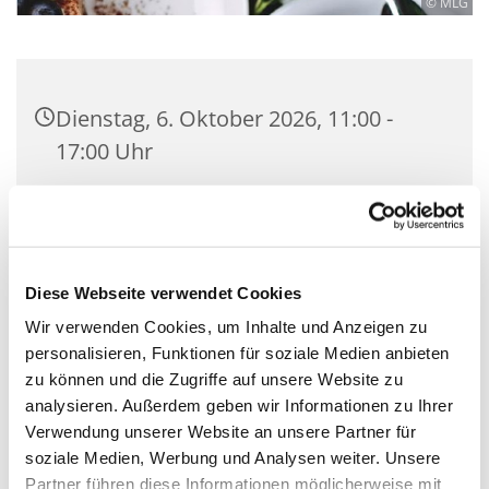
© MLG
Dienstag, 6. Oktober 2026, 11:00 -
17:00 Uhr
Martin-Luther-Kirche Neukölln,
Fuldastraße 50, 12045 Berlin
Diese Webseite verwendet Cookies
Uschi Schulz und Andere
Wir verwenden Cookies, um Inhalte und Anzeigen zu
personalisieren, Funktionen für soziale Medien anbieten
zu können und die Zugriffe auf unsere Website zu
analysieren. Außerdem geben wir Informationen zu Ihrer
Jeden Dienstag und Donnerstag öffnet unser
Verwendung unserer Website an unsere Partner für
ehrenamtliche betriebenes Büchercafé in der
soziale Medien, Werbung und Analysen weiter. Unsere
Fuldastraße und lädt ein zum geselligen
Partner führen diese Informationen möglicherweise mit