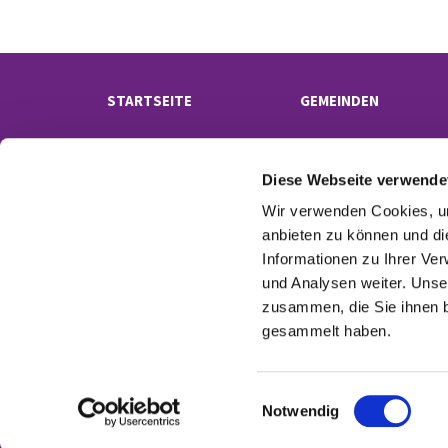
STARTSEITE
GEMEINDEN
Diese Webseite verwende
Wir verwenden Cookies, um
anbieten zu können und di
Informationen zu Ihrer Ve
und Analysen weiter. Unse
Kontak
zusammen, die Sie ihnen b
gesammelt haben.
E
Notwendig
i
n