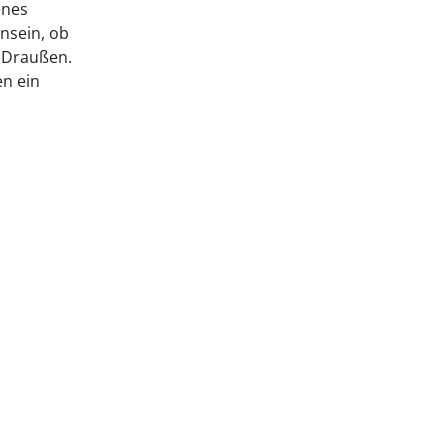
enes
nsein, ob
 Draußen.
en ein