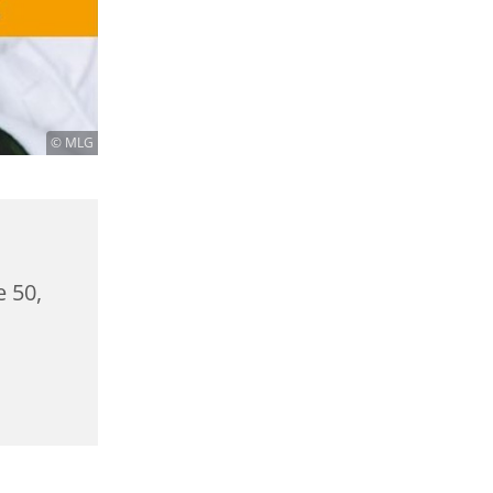
© MLG
e 50,