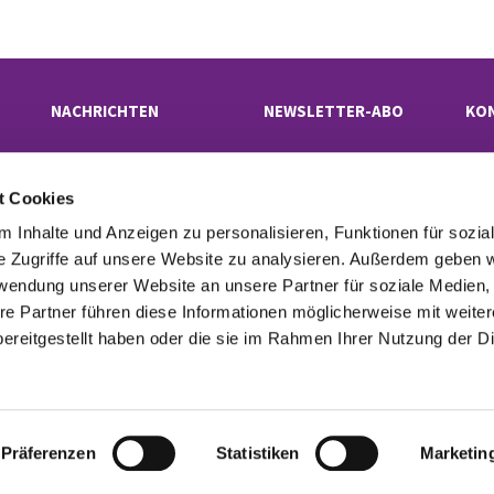
NACHRICHTEN
NEWSLETTER-ABO
KO
t Cookies
Evangelischer Kirchenkreis Neukölln

· Rübelandstraße 9 B, 12053 Berlin
 Inhalte und Anzeigen zu personalisieren, Funktionen für sozia
superintendentur(at)kk-neukoelln.de

e Zugriffe auf unsere Website zu analysieren. Außerdem geben w
rwendung unserer Website an unsere Partner für soziale Medien
re Partner führen diese Informationen möglicherweise mit weite
tinformationen
Cookie-Richtlinie
Erklärung zur Barrierefreiheit
Imp

ereitgestellt haben oder die sie im Rahmen Ihrer Nutzung der D
Datenschutzerklärung
ChurchDesk-Login
Präferenzen
Statistiken
Marketin