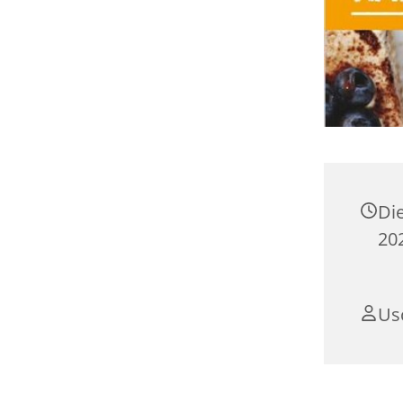
Di
202
Us