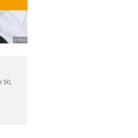
© MLG
e 50,