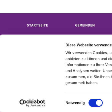
STARTSEITE
GEMEINDEN
Diese Webseite verwende
Wir verwenden Cookies, um
anbieten zu können und di
Informationen zu Ihrer Ve
und Analysen weiter. Unse
Kontak
zusammen, die Sie ihnen b
gesammelt haben.
E
Notwendig
i
n