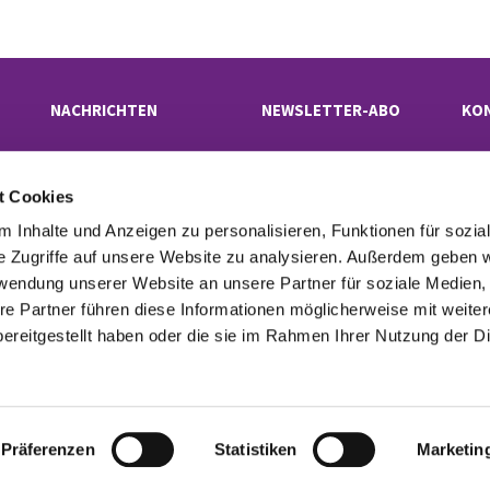
NACHRICHTEN
NEWSLETTER-ABO
KO
t Cookies
Evangelischer Kirchenkreis Neukölln

· Rübelandstraße 9 B, 12053 Berlin
 Inhalte und Anzeigen zu personalisieren, Funktionen für sozia
superintendentur(at)kk-neukoelln.de

e Zugriffe auf unsere Website zu analysieren. Außerdem geben w
rwendung unserer Website an unsere Partner für soziale Medien
re Partner führen diese Informationen möglicherweise mit weite
tinformationen
Cookie-Richtlinie
Erklärung zur Barrierefreiheit
Imp

ereitgestellt haben oder die sie im Rahmen Ihrer Nutzung der D
Datenschutzerklärung
ChurchDesk-Login
Präferenzen
Statistiken
Marketin