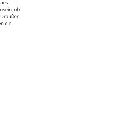
enes
nsein, ob
 Draußen.
en ein