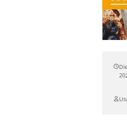
Di
202
Us