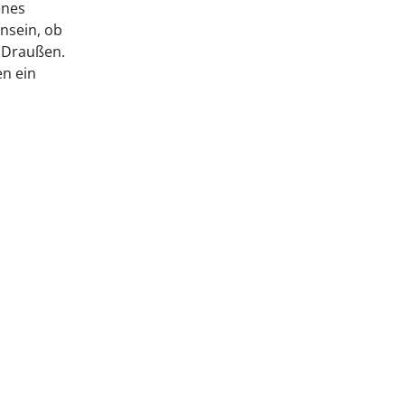
enes
nsein, ob
 Draußen.
en ein