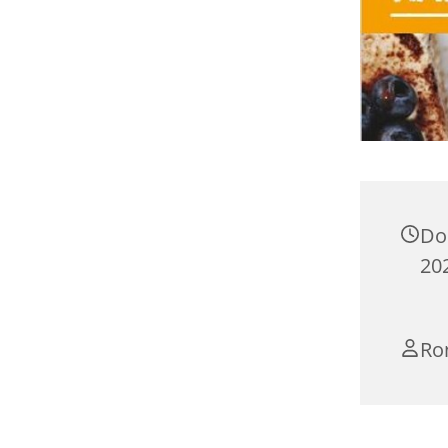
Do
202
Ro