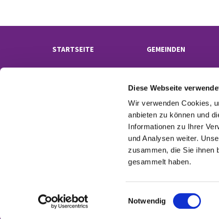
STARTSEITE
GEMEINDEN
Diese Webseite verwende
Wir verwenden Cookies, um
anbieten zu können und di
Informationen zu Ihrer Ve
und Analysen weiter. Unse
Kontak
zusammen, die Sie ihnen b
gesammelt haben.
E
Notwendig
i
n