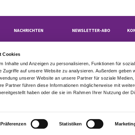
NACHRICHTEN
NEWSLETTER-ABO
KO
t Cookies
Evangelischer Kirchenkreis Neukölln

· Rübelandstraße 9 B, 12053 Berlin
 Inhalte und Anzeigen zu personalisieren, Funktionen für sozia
superintendentur(at)kk-neukoelln.de

e Zugriffe auf unsere Website zu analysieren. Außerdem geben w
rwendung unserer Website an unsere Partner für soziale Medien
re Partner führen diese Informationen möglicherweise mit weite
tinformationen
Cookie-Richtlinie
Erklärung zur Barrierefreiheit
Imp

ereitgestellt haben oder die sie im Rahmen Ihrer Nutzung der D
Datenschutzerklärung
ChurchDesk-Login
Präferenzen
Statistiken
Marketin