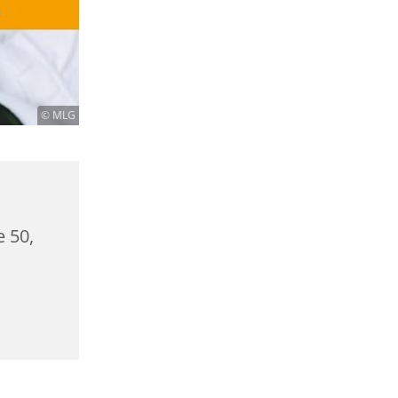
© MLG
e 50,