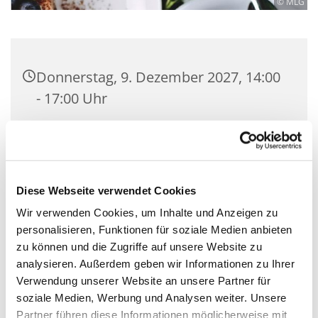
© MLG
Donnerstag, 9. Dezember 2027, 14:00
- 17:00 Uhr
Martin-Luther-Kirche Neukölln,
Fuldastraße 50, 12045 Berlin
Diese Webseite verwendet Cookies
Ronald Söhle und Co.
Wir verwenden Cookies, um Inhalte und Anzeigen zu
personalisieren, Funktionen für soziale Medien anbieten
zu können und die Zugriffe auf unsere Website zu
analysieren. Außerdem geben wir Informationen zu Ihrer
Jeden Dienstag und Donnerstag öffnet unser
Verwendung unserer Website an unsere Partner für
ehrenamtliche betriebenes Büchercafé in der
soziale Medien, Werbung und Analysen weiter. Unsere
Fuldastraße und lädt ein zum geselligen
Partner führen diese Informationen möglicherweise mit