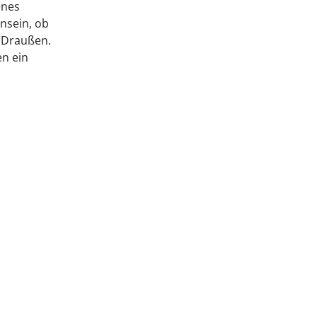
enes
nsein, ob
 Draußen.
en ein