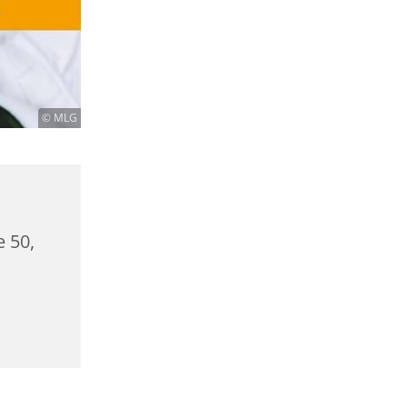
© MLG
e 50,