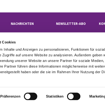
NACHRICHTEN
NEWSLETTER-ABO
KO
t Cookies
Evangelischer Kirchenkreis Neukölln

· Rübelandstraße 9 B, 12053 Berlin
 Inhalte und Anzeigen zu personalisieren, Funktionen für sozia
superintendentur(at)kk-neukoelln.de

e Zugriffe auf unsere Website zu analysieren. Außerdem geben w
rwendung unserer Website an unsere Partner für soziale Medien
re Partner führen diese Informationen möglicherweise mit weite
tinformationen
Cookie-Richtlinie
Erklärung zur Barrierefreiheit
Imp

ereitgestellt haben oder die sie im Rahmen Ihrer Nutzung der D
Datenschutzerklärung
ChurchDesk-Login
Präferenzen
Statistiken
Marketin