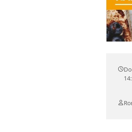
Don
14:
Ro