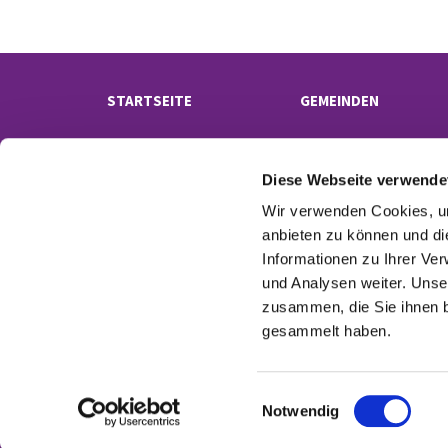
STARTSEITE
GEMEINDEN
Diese Webseite verwende
Wir verwenden Cookies, um
anbieten zu können und di
Informationen zu Ihrer Ve
und Analysen weiter. Unse
Kontak
zusammen, die Sie ihnen b
gesammelt haben.
E
Notwendig
i
n