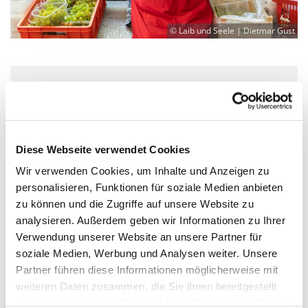
© Laib und Seele | Dietmar Gust
Mittwoch, 23. September 2026, 14:00
Uhr
Diese Webseite verwendet Cookies
Martin-Luther-Kirche Neukölln,
Wir verwenden Cookies, um Inhalte und Anzeigen zu
Fuldastraße 50, 12045 Berlin
personalisieren, Funktionen für soziale Medien anbieten
zu können und die Zugriffe auf unsere Website zu
Laib & Seele
analysieren. Außerdem geben wir Informationen zu Ihrer
Verwendung unserer Website an unsere Partner für
soziale Medien, Werbung und Analysen weiter. Unsere
Partner führen diese Informationen möglicherweise mit
weiteren Daten zusammen, die Sie ihnen bereitgestellt
Lebensmittelausgabe für Bedürftige im Kirchraum
haben oder die sie im Rahmen Ihrer Nutzung der Dienste