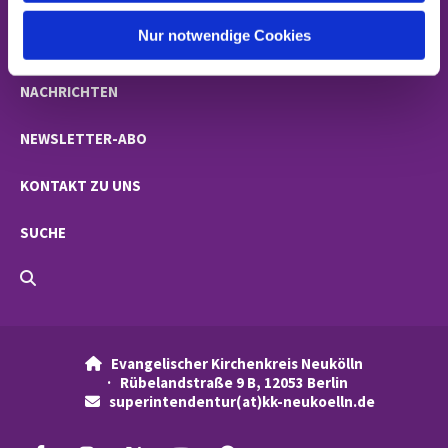
h
l
Nur notwendige Cookies
GEMEINDEN
NACHRICHTEN
NEWSLETTER-ABO
KONTAKT ZU UNS
SUCHE
Evangelischer Kirchenkreis Neukölln

· Rübelandstraße 9 B, 12053 Berlin
superintendentur(at)kk-neukoelln.de
