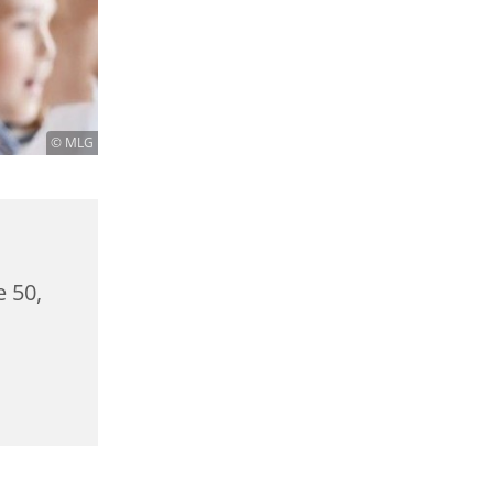
© MLG
e 50,