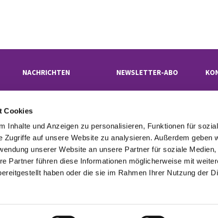
NACHRICHTEN
NEWSLETTER-ABO
KO
t Cookies
Evangelischer Kirchenkreis Neukölln

· Rübelandstraße 9 B, 12053 Berlin
 Inhalte und Anzeigen zu personalisieren, Funktionen für sozia
superintendentur(at)kk-neukoelln.de

e Zugriffe auf unsere Website zu analysieren. Außerdem geben w
rwendung unserer Website an unsere Partner für soziale Medien
re Partner führen diese Informationen möglicherweise mit weite
tinformationen
Cookie-Richtlinie
Erklärung zur Barrierefreiheit
Imp

ereitgestellt haben oder die sie im Rahmen Ihrer Nutzung der D
Datenschutzerklärung
ChurchDesk-Login