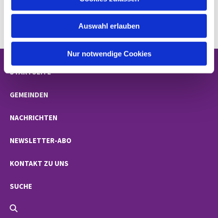
s
w
Auswahl erlauben
a
h
l
Nur notwendige Cookies
STARTSEITE
GEMEINDEN
NACHRICHTEN
NEWSLETTER-ABO
KONTAKT ZU UNS
SUCHE