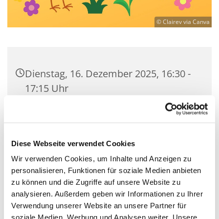
© Clairev via Canva
Dienstag, 16. Dezember 2025, 16:30 -
17:15 Uhr
Martin-Luther-Kirche Neukölln,
Fuldastraße 50, 12045 Berlin
Diese Webseite verwendet Cookies
Ricarda Süß
Wir verwenden Cookies, um Inhalte und Anzeigen zu
personalisieren, Funktionen für soziale Medien anbieten
zu können und die Zugriffe auf unsere Website zu
analysieren. Außerdem geben wir Informationen zu Ihrer
Verwendung unserer Website an unsere Partner für
Kinderchor der ev. Kirchengemeinde Martin-
soziale Medien, Werbung und Analysen weiter. Unsere