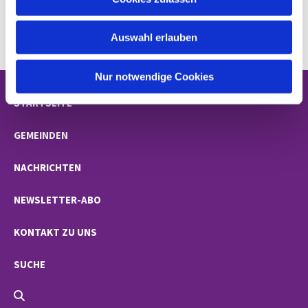
s
w
Auswahl erlauben
a
h
l
Nur notwendige Cookies
STARTSEITE
GEMEINDEN
NACHRICHTEN
NEWSLETTER-ABO
KONTAKT ZU UNS
SUCHE