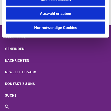
s
w
Auswahl erlauben
a
h
l
Nur notwendige Cookies
STARTSEITE
GEMEINDEN
NACHRICHTEN
NEWSLETTER-ABO
KONTAKT ZU UNS
SUCHE