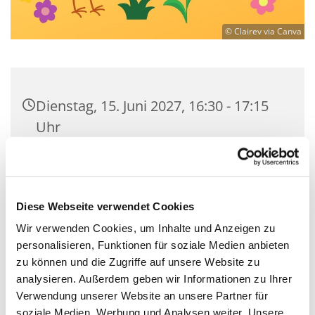
© Clairev via Canva
Dienstag, 15. Juni 2027, 16:30 - 17:15
Uhr
Martin-Luther-Kirche Neukölln,
Fuldastraße 50, 12045 Berlin
Diese Webseite verwendet Cookies
Ricarda Süß
Wir verwenden Cookies, um Inhalte und Anzeigen zu
personalisieren, Funktionen für soziale Medien anbieten
zu können und die Zugriffe auf unsere Website zu
analysieren. Außerdem geben wir Informationen zu Ihrer
Verwendung unserer Website an unsere Partner für
Kinderchor der ev. Kirchengemeinde Martin-
soziale Medien, Werbung und Analysen weiter. Unsere